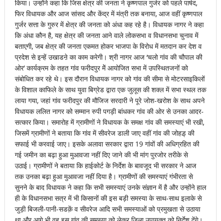
किया। उन्होंने कहा कि जिस क्षेत्र की जनता ने कृष्णपाल गुर्जर को पहले पार्षद,
फिर विधायक और आज सांसद और केंद्र में मंत्री तक बनाया, आज वहीं कृष्णपाल
गुर्जर सत्ता के गुरुर में क्षेत्र की जनता को अंधा कह रहे है। विधायक नागर ने कहा
कि अंधा कौन है, यह क्षेत्र की जनता आने वाले लोकसभा व विधानसभा चुनाव में
बताएगी, जब क्षेत्र की जनता एकमत होकर भाजपा के विरोध में मतदान कर देश व
प्रदेश से इन्हें उखाडऩे का काम करेगी। श्री नागर आज ‘चलो गांव की चौपाल की
ओर’ कार्यक्रम के तहत गांव फरीदपुर मेें आयोजित सभा में उपस्थितजनों को
संबोधित कर रहे थे। इस दौरान विधायक नागर को गांव की सीमा से मोटरसाइकिलों
के विशाल काफिले के साथ युवा बिग्रेड द्वारा एक जुलूस की शक्ल में सभा स्थल तक
लाया गया, जहां गांव फरीदपुर की मौजिज सरदारी ने पूरे जोश-खरोश के साथ अपने
विधायक ललित नागर को सम्मान रुपी पगड़ी बांधकर गांव की ओर से उनका आदर-
सत्कार किया। समारोह में ग्रामीणों ने विधायक के समक्ष गांव की समस्याएं भी रखी,
जिसमें ग्रामीणों ने बताया कि गांव में सीवरेज डाली जाए वहीं गांव की जोहड़् की
सफाई भी करवाई जाए। इसके अलावा सरकार द्वारा 19 गांवों की अधिग्रहित की
गई जमीन का बढ़ा हुआ मुआवजा नहीं दिए जाने की भी मांग पुरजोर तरीके से
उठाई। ग्रामीणों ने बताया कि हाईकोर्ट के निर्देश के बावजूद भी सरकार ने आज
तक उनका बढ़ा हुआ मुआवजा नहीं दिया है। ग्रामीणों की समस्याएं गंभीरता से
सुनने के बाद विधायक ने कहा कि सभी समस्याएं उनके संज्ञान में है और उन्होंने हाल
ही के विधानसभा सत्र में भी किसानों की इस बड़ी समस्या के साथ-साथ इलाके से
जुड़ी बिजली-पानी-सडक़ें व सीवरेज आदि सभी समस्याओं को प्रमुखता से उठाया
था और आगे भी वह इस गांव की समस्या को लेकर जिला उपायुक्त को निर्देश देंगे।