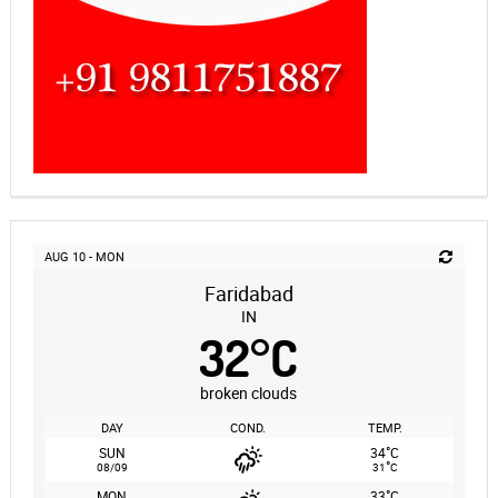
AUG 10 - MON
Faridabad
IN
32
°
C
broken clouds
DAY
COND.
TEMP.
°
SUN
34
C
°
08/09
31
C
°
MON
33
C