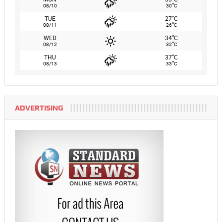
°
08/10
30
C
°
TUE
27
C
°
08/11
26
C
°
WED
34
C
°
08/12
32
C
°
THU
37
C
°
08/13
33
C
ADVERTISING