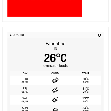
AUG 7 - FRI
Faridabad
IN
26
°
C
overcast clouds
DAY
COND.
TEMP.
°
THU
28
C
°
08/06
26
C
°
FRI
31
C
°
08/07
29
C
°
SAT
33
C
°
08/08
30
C
°
SUN
34
C
°