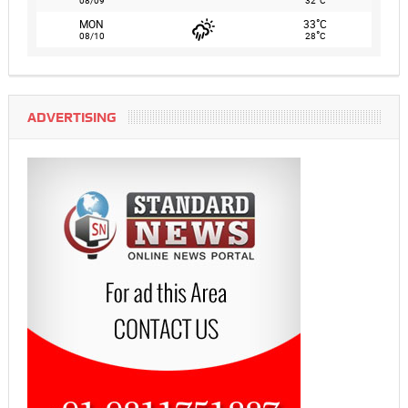
08/09
32
C
°
MON
33
C
°
08/10
28
C
ADVERTISING