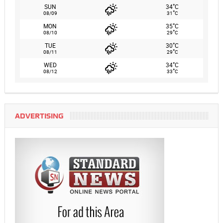
°
SUN
34
C
°
08/09
31
C
°
MON
35
C
°
08/10
29
C
°
TUE
30
C
°
08/11
29
C
°
WED
34
C
°
08/12
33
C
ADVERTISING