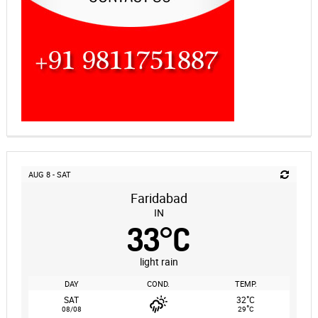
AUG 8 - SAT
Faridabad
IN
33
°
C
light rain
DAY
COND.
TEMP.
°
SAT
32
C
°
08/08
29
C