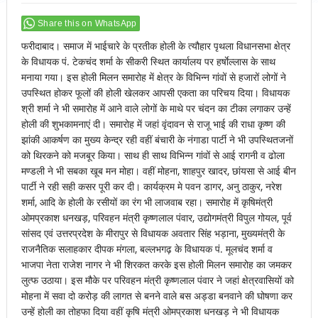
Share this on WhatsApp
फरीदाबाद। समाज में भाईचारे के प्रतीक होली के त्यौहार पृथला विधानसभा क्षेत्र
के विधायक पं. टेकचंद शर्मा के सीकरी स्थित कार्यालय पर हर्षाेल्लास के साथ
मनाया गया। इस होली मिलन समारोह में क्षेत्र के विभिन्न गांवों से हजारों लोगों ने
उपस्थित होकर फूलों की होली खेलकर आपसी एकता का परिचय दिया। विधायक
श्री शर्मा ने भी समारोह में आने वाले लोगों के माथे पर चंदन का टीका लगाकर उन्हें
होली की शुभकामनाएं दी। समारोह में जहां वृंदावन से राजू भाई की राधा कृष्ण की
झांकी आकर्षण का मुख्य केन्द्र रही वहीं बंचारी के नंगाडा पार्टी ने भी उपस्थितजनों
को थिरकने को मजबूर किया। साथ ही साथ विभिन्न गांवों से आई रागनी व ढोला
मण्डली ने भी सबका खूब मन मोहा। वहीं मोहना, शाहपुर खादर, छांयसा से आई बीन
पार्टी ने रही सही कसर पूरी कर दी। कार्यक्रम मे पवन डागर, अनु ठाकुर, नरेश
शर्मा, आदि के होली के रसीयों का रंग भी लाजवाब रहा। समारोह में कृषिमंत्री
ओमप्रकाश धनखड़, परिवहन मंत्री कृष्णलाल पंवार, उद्योगमंत्री विपुल गोयल, पूर्व
सांसद एवं उत्तरप्रदेश के मीरापुर से विधायक अवतार सिंह भड़ाना, मुख्यमंत्री के
राजनैतिक सलाहकार दीपक मंगला, बल्लभगढ़ के विधायक पं. मूलचंद शर्मा व
भाजपा नेता राजेश नागर ने भी शिरकत करके इस होली मिलन समारोह का जमकर
लुत्फ उठाया। इस मौके पर परिवहन मंत्री कृष्णलाल पंवार ने जहां क्षेत्रवासियों को
मोहना में सवा दो करोड़ की लागत से बनने वाले बस अड्डा बनवाने की घोषणा कर
उन्हें होली का तोहफा दिया वहीं कृषि मंत्री ओमप्रकाश धनखड़ ने भी विधायक