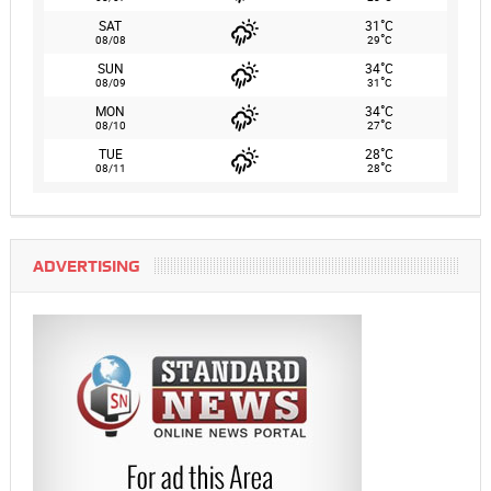
°
SAT
31
C
°
08/08
29
C
°
SUN
34
C
°
08/09
31
C
°
MON
34
C
°
08/10
27
C
°
TUE
28
C
°
08/11
28
C
ADVERTISING