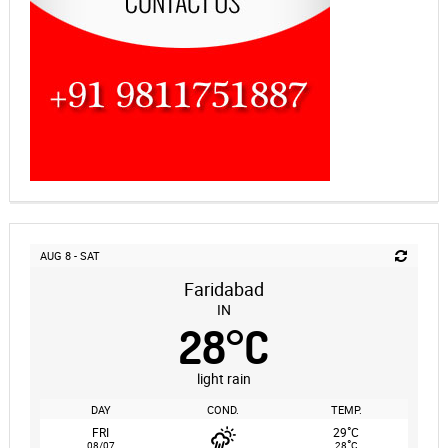
AUG 8 - SAT
Faridabad
IN
28
°
C
light rain
DAY
COND.
TEMP.
°
FRI
29
C
°
08/07
28
C