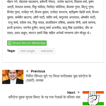
मोहन गर्ग, रोहताश पहलवान, हर्षमनी गोयल, राजेश खटाना, विकास वर्मा, कृष्ण
अत्री, वेदपाल दायमा, रिंकू चंदीला, जितेंद्र चंदेलिया, कैलाश गुप्ता, बिट्टू गुप्ता,
विनोद गुप्ता, राजेंद्र गर्ग, विजय कुमार, राजेंद्र चपराना, श्रीकृष्ण मेहंदी वाले, विजय
कुमार, कर्मबीर खटाना, ओपी भाटी, संदीप वर्मा, कपूरचंद अग्रवाल, ओमबीर भाटी,
राजू शर्मा, राकेश राव, रिंकू यादव, बालकिशन वशिष्ठ, आकाश सैनी, आसे सरपंच,
हाजी इरफान, जरनैल हुसैन, कल्लू शर्मा अजरौंदा, बालू सिंह एडवोकेट, दीप क
रावत, उदय ठाकुर, मास्टर एमपी सिंह सहित अनेकों गणमान्य लोग मौजूद थे।
Share this on WhatsApp
Tags:
nitin singla
welcome
Previous
नितिन सिंगला चुने गए जिला फरीदाबाद युवा कांग्रेस के
(शहरी) अध्यक्ष
Next
कॉंग्रेस युवक चुनाव सिमट के रह गया नेताओ के परिवार तक