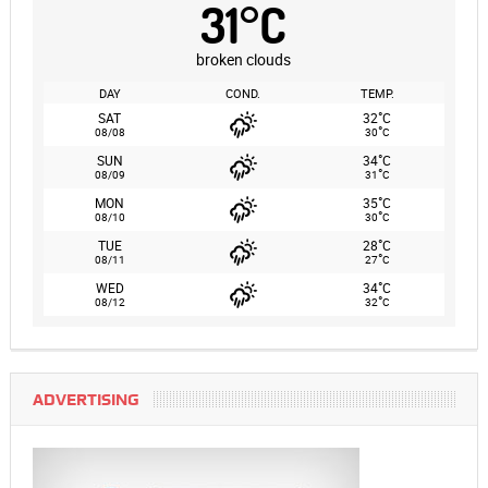
31
°
C
broken clouds
DAY
COND.
TEMP.
°
SAT
32
C
°
08/08
30
C
°
SUN
34
C
°
08/09
31
C
°
MON
35
C
°
08/10
30
C
°
TUE
28
C
°
08/11
27
C
°
WED
34
C
°
08/12
32
C
ADVERTISING