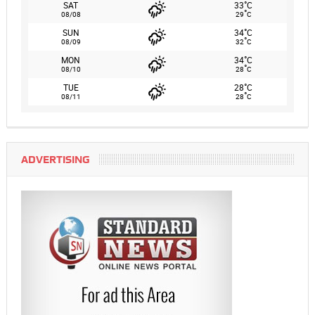
°
SAT
33
C
°
08/08
29
C
°
SUN
34
C
°
08/09
32
C
°
MON
34
C
°
08/10
28
C
°
TUE
28
C
°
08/11
28
C
ADVERTISING