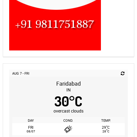
AUG 7 - FRI
Faridabad
IN
30
°
C
overcast clouds
DAY
COND.
TEMP.
°
FRI
29
C
°
08/07
28
C