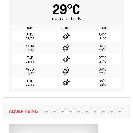
29
°
C
overcast clouds
DAY
COND.
TEMP.
°
SUN
34
C
°
08/09
31
C
°
MON
34
C
°
08/10
29
C
°
TUE
27
C
°
08/11
28
C
°
WED
34
C
°
08/12
32
C
°
THU
35
C
°
08/13
32
C
ADVERTISING