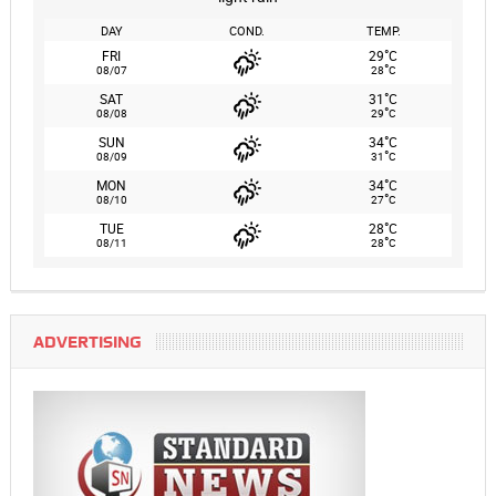
DAY
COND.
TEMP.
°
FRI
29
C
°
08/07
28
C
°
SAT
31
C
°
08/08
29
C
°
SUN
34
C
°
08/09
31
C
°
MON
34
C
°
08/10
27
C
°
TUE
28
C
°
08/11
28
C
ADVERTISING