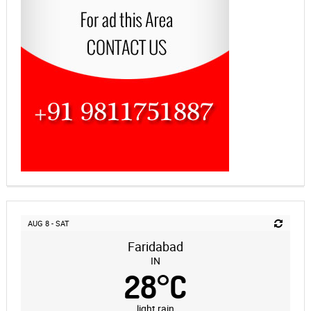
AUG 8 - SAT
Faridabad
IN
28
°
C
light rain