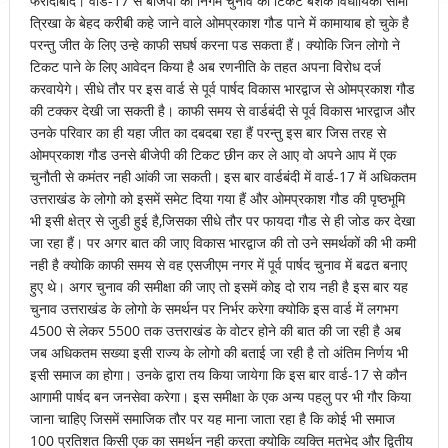
फरीदाबाद। वार्ड-17 से बीजेपी की निगम चुनाव की टिकट बेशक विधायिका सीमा
त्रिखा के बेहद करीबी कहे जाने वाले ओमप्रकाश गौड पाने में कामायाब हो चुके है
परन्तु जीत के लिए उन्हे काफी सघर्ष करना पड सकता हैं। क्योकि जिन लोगो ने
टिकट पाने के लिए आवेदन किया है अब रणनीति के तहत अपना विरोध दर्ज
करवायेगे। सीधे तौर पर इस वार्ड से पूर्व पार्षद विकास भारद्वाज से ओमप्रकाश गौड
की टक्कर देखी जा सकती है। काफी समय से वार्डबंदी से पूर्व विकास भारद्वाज और
उनके परिवार का ही यहा जीत का दबदबा रहा हैं परन्तु इस बार जिस तरह से
ओमप्रकाश गौड उनसे बीजेपी की टिकट छीन कर ले आए वो अपने आप में एक
चुनौती से कमंतर नही आंकी जा सकती। इस बार वार्डबंदी में वार्ड-17 में अधिकतम
उत्तराखंड के लोगो को इसमें समेट दिया गया हैं और ओमप्रकाश गौड की पृष्ठभूमि
भी इसी क्षेत्र से जुडी हुई है,जिसका सीधे तौर पर फायदा गौड से ही जोड कर देखा
जा रहा हैं। पर अगर बात की जाए विकास भारद्वाज की तो उने समर्थकों की भी कमी
नही है क्योकि काफी समय से वह एसजीएम नगर में पूर्व पार्षद चुनाव में बढत बनाए
हुए थे। अगर चुनाव की समीक्षा की जाए तो इसमें कोइ दो राय नही है इस बार यह
चुनाव उत्तराखंड के लोगो के समर्थन पर निर्भर करेगा क्योकि इस वार्ड में लगभग
4500 से लेकर 5500 तक उत्तराखंड के वोटर होने की बात की जा रही है अब
जब अधिकतम सख्या इसी राज्य के लोगो की बताई जा रही है तो अंतिम निर्णय भी
इसी समाज का होगा। उनके द्वारा तय किया जायेगा कि इस बार वार्ड-17 से कौन
आगामी पार्षद बन जनसेवा करेगा। इस समीक्षा के एक अन्य पहलु पर भी गौर किया
जाना चाहिए जिसमें समाजिक तौर पर यह माना जाता रहा है कि कोई भी समाज
100 प्रतिशत किसी एक का समर्थन नही करता क्योकि व्यक्ति मतभेद और द्वितीय