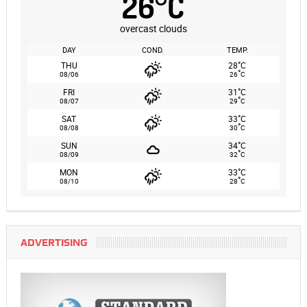
26
°
C
overcast clouds
DAY
COND.
TEMP.
°
THU
28
C
°
08/06
26
C
°
FRI
31
C
°
08/07
29
C
°
SAT
33
C
°
08/08
30
C
°
SUN
34
C
°
08/09
32
C
°
MON
33
C
°
08/10
28
C
ADVERTISING