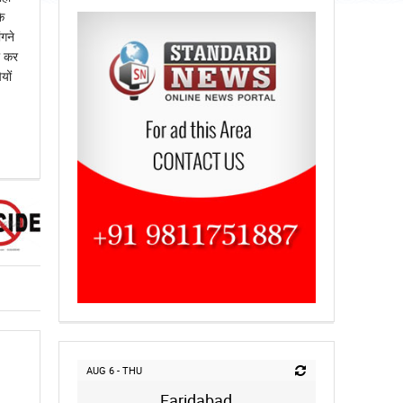
ि
गने
ी कर
यों
AUG 6 - THU
Faridabad