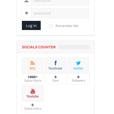
Log In
Remember Me
SOCIALS COUNTER
RSS
facebook
twitter
1000+
0
0
Subscribers
fans
followers
Youtube
0
Subscribers