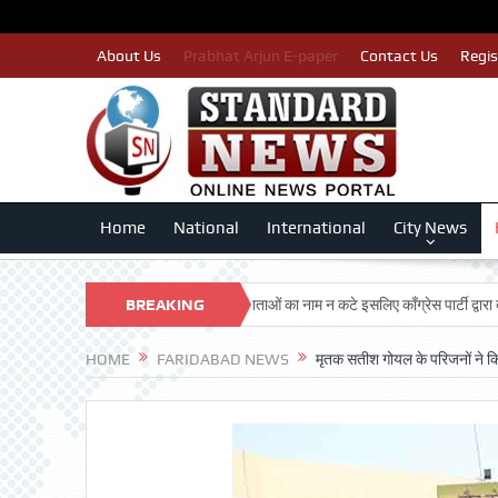
About Us
Prabhat Arjun E-paper
Contact Us
Regis
Home
National
International
City News
ARSHAN TRUST
BREAKING
पात्र मतदाताओं का नाम न कटे इसलिए काँग्रेस पार्टी द्वारा बीएलए 2 क
NEWS
HOME
FARIDABAD NEWS
मृतक सतीश गोयल के परिजनों ने किय