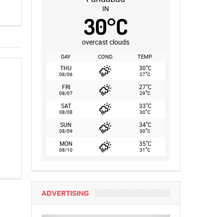
IN
30
°
C
overcast clouds
DAY
COND.
TEMP.
°
THU
30
C
°
08/06
27
C
°
FRI
27
C
°
08/07
29
C
°
SAT
33
C
°
08/08
30
C
°
SUN
34
C
°
08/09
30
C
°
MON
35
C
°
08/10
31
C
ADVERTISING