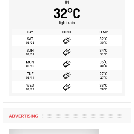
IN
32
°
C
light rain
DAY
COND.
TEMP.
°
SAT
32
C
°
08/08
30
C
°
SUN
34
C
°
08/09
31
C
°
MON
35
C
°
08/10
30
C
°
TUE
27
C
°
08/11
27
C
°
WED
33
C
°
08/12
29
C
ADVERTISING