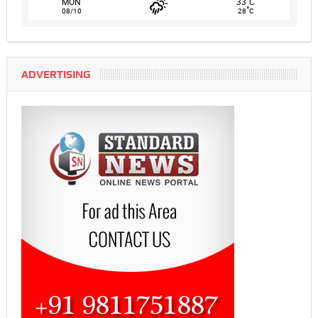
°
MON
33
C
°
08/10
28
C
ADVERTISING