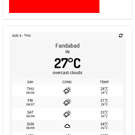
AUG 6 - THU
Faridabad
IN
27
°
C
overcast clouds
DAY
COND.
TEMP.
°
THU
28
C
°
08/06
26
C
°
FRI
31
C
°
08/07
29
C
°
SAT
33
C
°
08/08
30
C
°
SUN
34
C
°
08/09
32
C