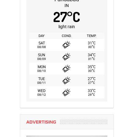
IN
27
°
C
light rain
DAY
COND.
TEMP.
°
SAT
31
C
°
08/08
30
C
°
SUN
34
C
°
08/09
31
C
°
MON
35
C
°
08/10
30
C
°
TUE
27
C
°
08/11
27
C
°
WED
33
C
°
08/12
29
C
ADVERTISING