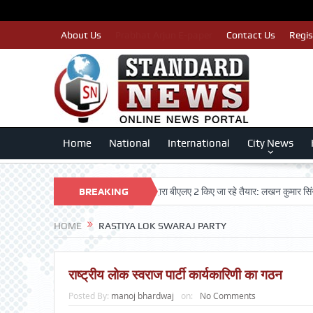
About Us
Prabhat Arjun E-paper
Contact Us
Regis
Home
National
International
City News
ा नाम न कटे इसलिए काँग्रेस पार्टी द्वारा बीएलए 2 किए जा रहे तैयार: लखन कुमार सिंगला
BREAKING
स
NEWS
HOME
RASTIYA LOK SWARAJ PARTY
राष्ट्रीय लोक स्वराज पार्टी कार्यकारिणी का गठन
Posted By:
manoj bhardwaj
on:
No Comments