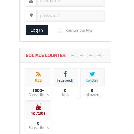
Log In
Remember Me
SOCIALS COUNTER
RSS
facebook
twitter
1000+
0
0
Subscribers
fans
followers
Youtube
0
Subscribers