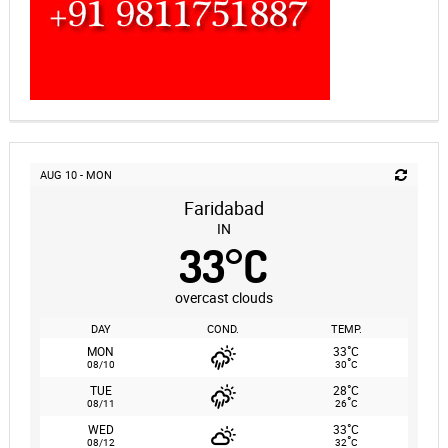
AUG 10 - MON
Faridabad
IN
33
°
C
overcast clouds
DAY
COND.
TEMP.
°
MON
33
C
°
08/10
30
C
°
TUE
28
C
°
08/11
26
C
°
WED
33
C
°
08/12
32
C