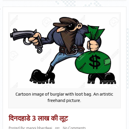
Cartoon image of burglar with loot bag. An artistic
freehand picture.
दिनदहाडे 3 लाख की लूट
Posted By:
manoj bhardwaj
on:
No Comments