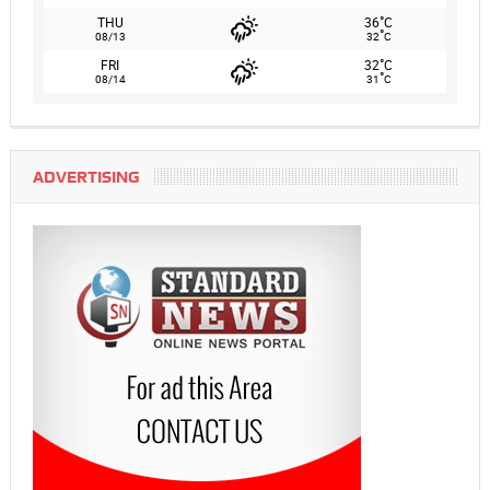
°
THU
36
C
°
08/13
32
C
°
FRI
32
C
°
08/14
31
C
ADVERTISING