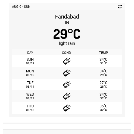
AUG 9 - SUN
Faridabad
IN
29
°
C
light rain
DAY
COND.
TEMP.
°
SUN
34
C
°
08/09
31
C
°
MON
34
C
°
08/10
29
C
°
TUE
27
C
°
08/11
28
C
°
WED
34
C
°
08/12
32
C
°
THU
35
C
°
08/13
32
C