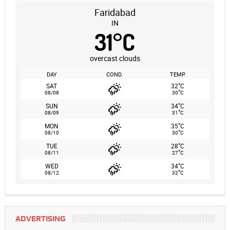
Faridabad
IN
31
°
C
overcast clouds
DAY
COND.
TEMP.
°
SAT
32
C
°
08/08
30
C
°
SUN
34
C
°
08/09
31
C
°
MON
35
C
°
08/10
30
C
°
TUE
28
C
°
08/11
27
C
°
WED
34
C
°
08/12
32
C
ADVERTISING