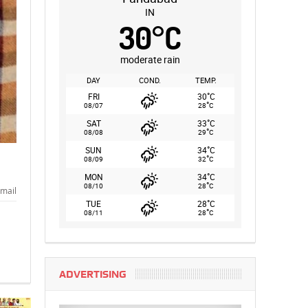
IN
30
°
C
moderate rain
DAY
COND.
TEMP.
°
FRI
30
C
°
08/07
28
C
°
SAT
33
C
°
08/08
29
C
°
SUN
34
C
°
08/09
32
C
°
MON
34
C
°
08/10
28
C
mail
°
TUE
28
C
°
08/11
28
C
ADVERTISING