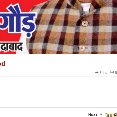
od
Print
E
Next