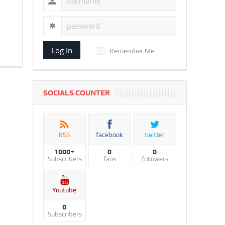
Log In
Remember Me
SOCIALS COUNTER
RSS
facebook
twitter
1000+
0
0
Subscribers
fans
followers
Youtube
0
Subscribers