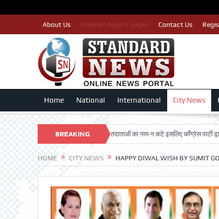
About Us
Prabhat Arjun E-paper
Contact Us
Regis
Home
National
International
City News
SHAN TRUST
पात्र मतदाताओं का नाम न कटे इसलिए काँग्रेस पार्टी द्वारा बीएलए 2 किए
BREAKING
NEWS
HOME
CITY NEWS
HAPPY DIWAL WISH BY SUMIT G