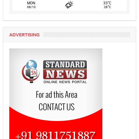
°
MON
33
C
°
08/10
28
C
ADVERTISING