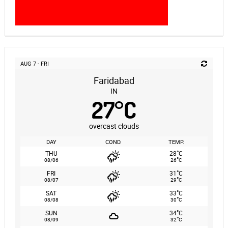
AUG 7 - FRI
Faridabad
IN
27
°
C
overcast clouds
DAY
COND.
TEMP.
°
THU
28
C
°
08/06
26
C
°
FRI
31
C
°
08/07
29
C
°
SAT
33
C
°
08/08
30
C
°
SUN
34
C
°
08/09
32
C