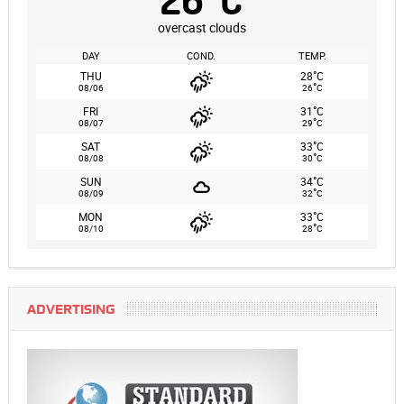
overcast clouds
DAY
COND.
TEMP.
°
THU
28
C
°
08/06
26
C
°
FRI
31
C
°
08/07
29
C
°
SAT
33
C
°
08/08
30
C
°
SUN
34
C
°
08/09
32
C
°
MON
33
C
°
08/10
28
C
ADVERTISING