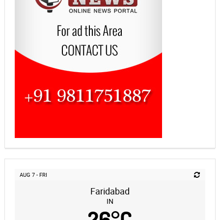
AUG 7 - FRI
Faridabad
IN
26
°
C