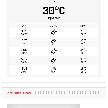
IN
30
°
C
light rain
DAY
COND.
TEMP.
°
FRI
29
C
°
08/07
28
C
°
SAT
33
C
°
08/08
29
C
°
SUN
34
C
°
08/09
32
C
°
MON
34
C
°
08/10
28
C
°
TUE
28
C
°
08/11
28
C
ADVERTISING