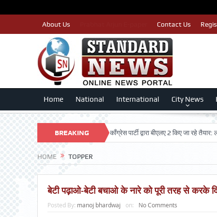
About Us
Prabhat Arjun E-paper
Contact Us
Regis
Home
National
International
City News
ात्र मतदाताओं का नाम न कटे इसलिए काँग्रेस पार्टी द्वारा बीएलए 2 किए जा रहे तैयार: लखन कुमा
BREAKING
NEWS
HOME
TOPPER
बेटी पढ़ाओ-बेटी बचाओ के नारे को पूरी तरह से करके 
Posted By:
manoj bhardwaj
on:
No Comments