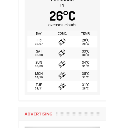
IN
26
°
C
overcast clouds
DAY
COND.
TEMP.
°
FRI
28
C
°
08/07
28
C
°
SAT
33
C
°
08/08
30
C
°
SUN
34
C
°
08/09
31
C
°
MON
35
C
°
08/10
31
C
°
TUE
31
C
°
08/11
28
C
ADVERTISING