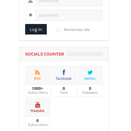
Log In
Remember Me
SOCIALS COUNTER
RSS
facebook
twitter
1000+
0
0
Subscribers
fans
followers
Youtube
0
Subscribers