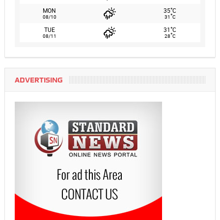
°
MON
35
C
°
08/10
31
C
°
TUE
31
C
°
08/11
28
C
ADVERTISING