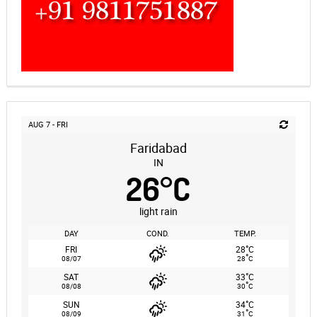
AUG 7 - FRI
Faridabad
IN
26
°
C
light rain
DAY
COND.
TEMP.
°
FRI
28
C
°
08/07
28
C
°
SAT
33
C
°
08/08
30
C
°
SUN
34
C
°
08/09
31
C