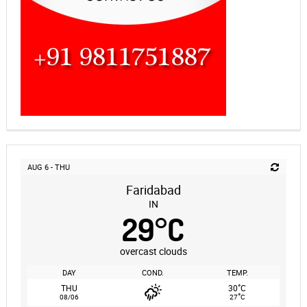
AUG 6 - THU
Faridabad
IN
29
°
C
overcast clouds
DAY
COND.
TEMP.
°
THU
30
C
°
08/06
27
C