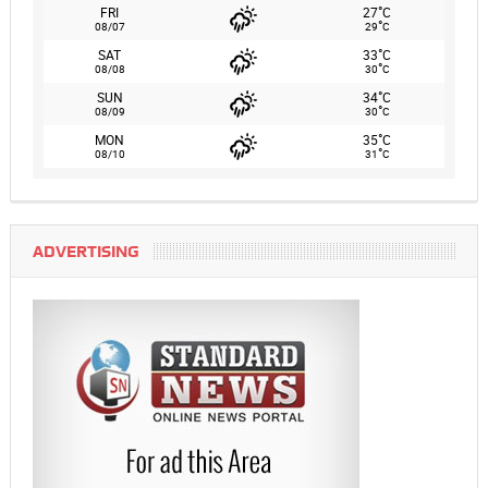
°
FRI
27
C
°
08/07
29
C
°
SAT
33
C
°
08/08
30
C
°
SUN
34
C
°
08/09
30
C
°
MON
35
C
°
08/10
31
C
ADVERTISING