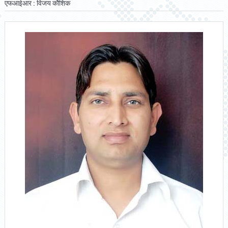
एफआईआर : विजय कौशिक