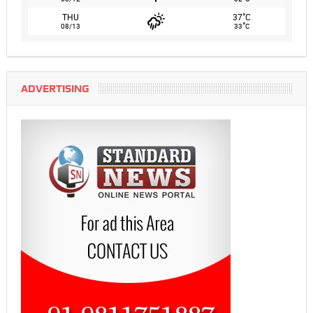
°
THU
37
C
°
08/13
33
C
ADVERTISING