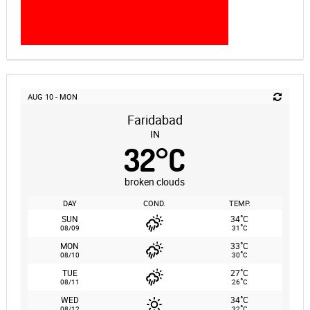
AUG 10 - MON
Faridabad
IN
32
°
C
broken clouds
DAY
COND.
TEMP.
°
SUN
34
C
°
08/09
31
C
°
MON
33
C
°
08/10
30
C
°
TUE
27
C
°
08/11
26
C
°
WED
34
C
°
08/12
32
C