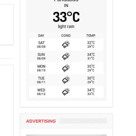
IN
33
°
C
light rain
DAY
COND.
TEMP.
°
SAT
32
C
°
08/08
29
C
°
SUN
34
C
°
08/09
31
C
°
MON
35
C
°
08/10
29
C
°
TUE
30
C
°
08/11
29
C
°
WED
34
C
°
08/12
33
C
ADVERTISING