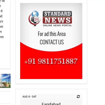
र जो
े
ें
चा
्टर
थित
ुण
्रम
AUG 8 - SAT
Faridabad