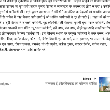
ी उतना ही प्रासंगिक है जितना द्वापर युग में प्रासंगिक था। उन्होंने अर्जुन को माध्यम बनाक
सी सदस्य एवं पूर्व पार्षद लखन कुमार सिंगला ने जन्माष्टमी के अवसर पर लोगों से कही। उन्होंन
्रमों में भागीदारी की। श्री कुमार ङ्क्षसगला ने मंदिरों में आयोजित कार्यक्रमों को भारतीय समाज म
े व्यक्ति में कोई विकार आने लगते हैं जो धार्मिक आयोजनों से दूर हो जाते हैं। जहां धर्म की चर्
। श्री सिंगला ने शास्त्री कॉलोनी, भूड कॉलोनी, गढ़ी मोहल्ला, पुरानी चुंगी, भारत कॉलोनी, सेक
ीदाबाद पथवारी माता मंदिर, न्यू भारत कॉलोनी, हरी नगर, संत नगर, खेड़ी पुल आदि जगहों पर स्
र लोककल्याण के लिए प्रार्थना की। इन विभिन्न स्थानों पर प्रमुख व्यक्तियों में अमर बंसल, अर
ंह मलिक, अमित बंसल, नरेश गर्ग, दिनेश तिवारी, एस के शर्मा, अमर ङ्क्षसह, गयालाल गर्ग, विक
 आर एस डागर, दीपक छाबड़ा, मामचंद, चौधरी रघुबीर, सतीश कुमार, मास्टर रंजीत, मनोज माहौर,
नेश पंडितजी, रोशनलाल राणा आदि शामिल रहे।
Next
मानवता ई-ओलमिपयाड का परिणाम घोषित
एफआईआर :