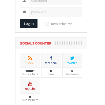
Log In
Remember Me
SOCIALS COUNTER
RSS
facebook
twitter
1000+
0
0
Subscribers
fans
followers
Youtube
0
Subscribers