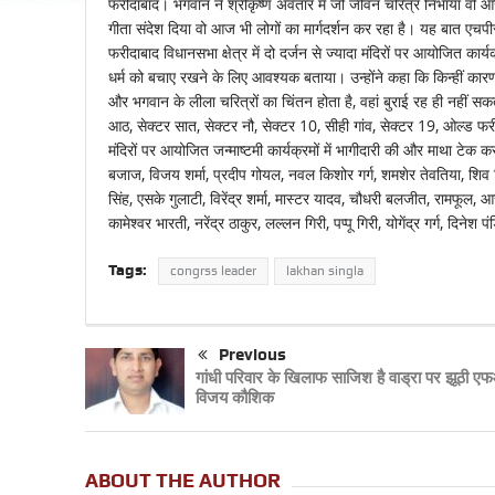
फरीदाबाद। भगवान ने श्रीकृष्ण अवतार में जो जीवन चरित्र निभाया वो आज भ
गीता संदेश दिया वो आज भी लोगों का मार्गदर्शन कर रहा है। यह बात एचपीसी
फरीदाबाद विधानसभा क्षेत्र में दो दर्जन से ज्यादा मंदिरों पर आयोजित कार्यक
धर्म को बचाए रखने के लिए आवश्यक बताया। उन्होंने कहा कि किन्हीं कारणों स
और भगवान के लीला चरित्रों का चिंतन होता है, वहां बुराई रह ही नहीं सकती
आठ, सेक्टर सात, सेक्टर नौ, सेक्टर 10, सीही गांव, सेक्टर 19, ओल्ड फर
मंदिरों पर आयोजित जन्माष्टमी कार्यक्रमों में भागीदारी की और माथा टेक क
बजाज, विजय शर्मा, प्रदीप गोयल, नवल किशोर गर्ग, शमशेर तेवतिया, शिव सि
सिंह, एसके गुलाटी, विरेंद्र शर्मा, मास्टर यादव, चौधरी बलजीत, रामफूल,
कामेश्वर भारती, नरेंद्र ठाकुर, लल्लन गिरी, पप्पू गिरी, योगेंद्र गर्ग, दि
Tags:
congrss leader
lakhan singla
Previous
गांधी परिवार के खिलाफ साजिश है वाड्रा पर झूठी 
विजय कौशिक
ABOUT THE AUTHOR