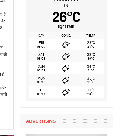
ल्थ
IN
26
°
C
ह है
ं और
light rain
तक
DAY
COND.
TEMP.
°
FRI
28
C
°
08/07
28
C
ॉन-
दवाओं
°
SAT
33
C
°
08/08
30
C
°
SUN
34
C
,
°
08/09
31
C
 हैं।
°
MON
35
C
°
08/10
31
C
धारित
°
TUE
31
C
°
चारों
08/11
28
C
ADVERTISING