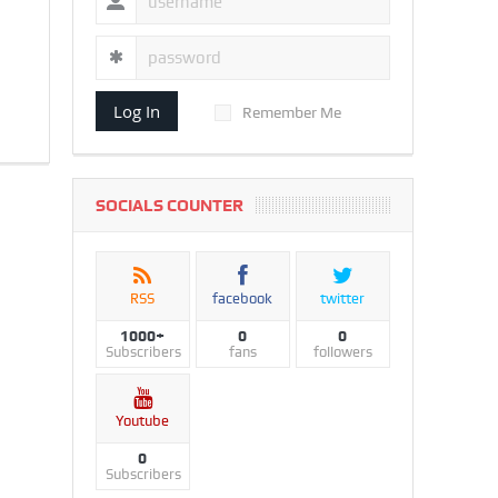
Log In
Remember Me
SOCIALS COUNTER
RSS
facebook
twitter
1000+
0
0
Subscribers
fans
followers
Youtube
0
Subscribers