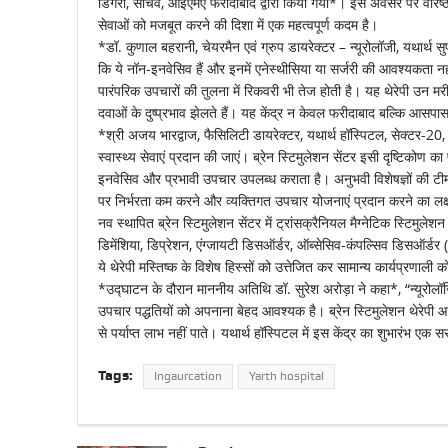
डिंगरा, सचिव, आईएमए फरीदाबाद द्वारा किया गया*। इस अवसर पर वरिष्ठ डॉक्ट
सेवाओं को मजबूत करने की दिशा में एक महत्वपूर्ण कदम है।
*डॉ. कुणाल बहरानी, चेयरमैन एवं ग्रुप डायरेक्टर – न्यूरोलॉजी, यथार्थ
कि ये नॉन-इनवेसिव हैं और इनमें एनेस्थीसिया या सर्जरी की आवश्यकता नही
पारंपरिक उपचारों की तुलना में रिकवरी भी तेज होती है। यह थेरेपी उन मरीज
दवाओं के दुष्प्रभाव झेलते हैं। यह केंद्र न केवल फरीदाबाद बल्कि आसपास 
*श्री अजय भारद्वाज, फैसिलिटी डायरेक्टर, यथार्थ हॉस्पिटल, सेक्टर-20,
स्वास्थ्य सेवाएं प्रदान की जाएं। ब्रेन स्टिमुलेशन सेंटर इसी दृष्टिकोण 
इनवेसिव और प्रभावी उपचार उपलब्ध कराता है। अनुभवी विशेषज्ञों की टी
पर निर्भरता कम करने और व्यक्तिगत उपचार योजनाएं प्रदान करने का लक्ष्
नव स्थापित ब्रेन स्टिमुलेशन सेंटर में ट्रांसक्रैनियल मैग्नेटिक स्टिमुले
डिमेंशिया, डिप्रेशन, एंग्जायटी डिसऑर्डर, ऑब्सेसिव-कंपल्सिव डिसऑर्डर 
ये थेरेपी मस्तिष्क के विशेष हिस्सों को उत्तेजित कर सामान्य कार्यप्रणाली 
*उद्घाटन के दौरान माननीय अतिथि डॉ. सुरेश अरोड़ा ने कहा*, “न्यूरोलॉ
उपचार पद्धतियों को अपनाना बेहद आवश्यक है। ब्रेन स्टिमुलेशन थेरेपी आ
से पर्याप्त लाभ नहीं पाते। यथार्थ हॉस्पिटल में इस केंद्र का शुभारं
Tags:
Ingaurcation
Yarth hospital