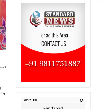
mail
र
्मीद
AUG 7 - FRI
Faridabad