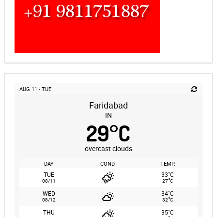
AUG 11 - TUE
Faridabad
IN
29
°
C
overcast clouds
DAY
COND.
TEMP.
°
TUE
33
C
°
08/11
27
C
°
WED
34
C
°
08/12
32
C
°
THU
35
C