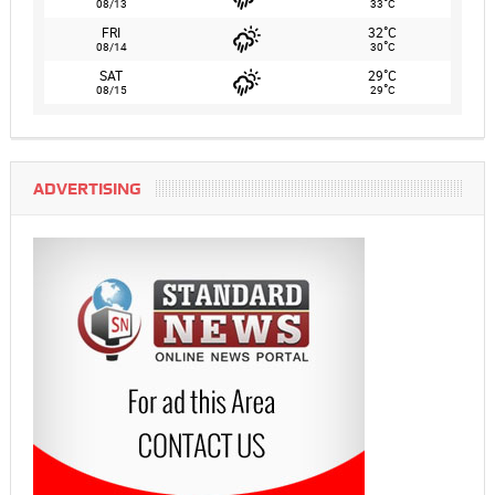
°
08/13
33
C
°
FRI
32
C
°
08/14
30
C
°
SAT
29
C
°
08/15
29
C
ADVERTISING